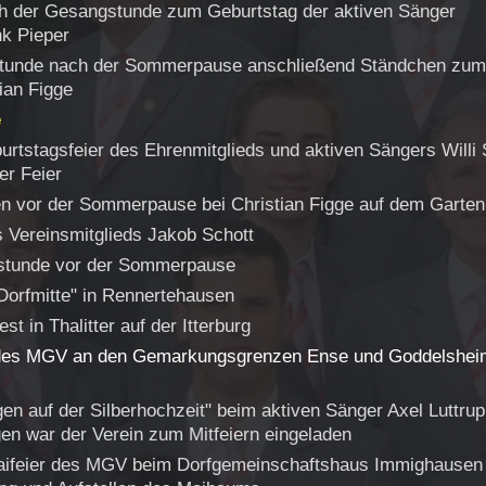
h der Gesangstunde zum Geburtstag der aktiven Sänger
k Pieper
tunde nach der Sommerpause anschließend
Ständchen zum 
ian Figge
e
urtstagsfeier des Ehrenmitglieds und aktiven Sängers
Willi
er Feier
en vor der Sommerpause bei Christian Figge auf dem Garten
 Vereinsmitglieds Jakob Schott
stunde vor der Sommerpause
 Dorfmitte" in Rennertehausen
t in Thalitter auf der Itterburg
es MGV an den Gemarkungsgrenzen Ense und Goddelsheim
en auf der Silberhochzeit" beim aktiven Sänger Axel Luttrup
n war der Verein zum Mitfeiern eingeladen
 Maifeier des MGV beim Dorfgemeinschaftshaus Immighausen