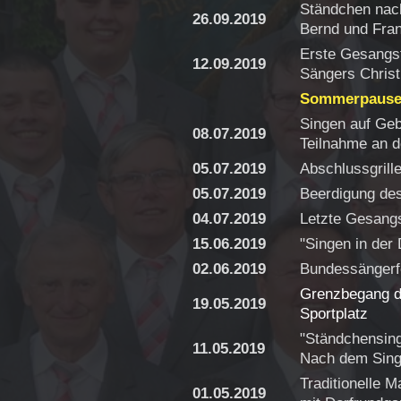
Ständchen nac
26.09.2019
Bernd und Fran
Erste Gesangs
12.09.2019
Sängers
Christ
Sommerpaus
Singen auf Geb
08.07.2019
Teilnahme an d
05.07.2019
Abschlussgrill
05.07.2019
Beerdigung des
04.07.2019
Letzte Gesang
15.06.2019
"Singen in der
02.06.2019
Bundessängerfes
Grenzbegang d
19.05.2019
Sportplatz
"Ständchensing
11.05.2019
Nach dem Singe
Traditionelle
01.05.2019