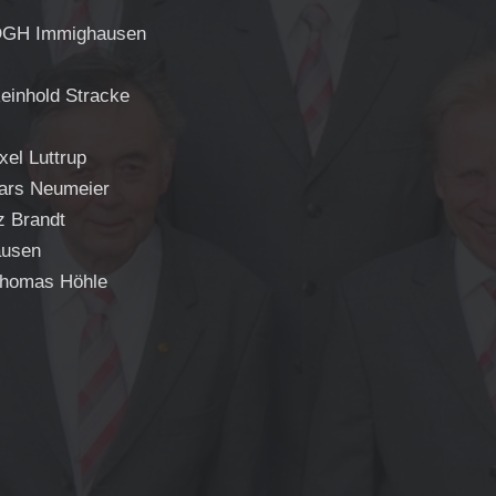
 DGH Immighausen
einhold Stracke
el Luttrup
ars Neumeier
z Brandt
ausen
Thomas Höhle