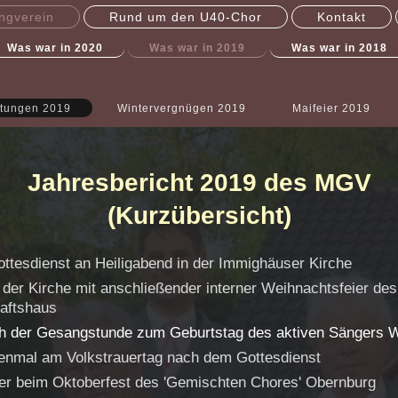
ngverein
Rund um den U40-Chor
Kontakt
Was war in 2020
Was war in 2019
Was war in 2018
ltungen 2019
Wintervergnügen 2019
Maifeier 2019
Jahresbericht 2019 des MGV
(Kurzübersicht)
ttesdienst an Heiligabend in der Immighäuser Kirche
 der Kirche mit anschließender interner Weihnachtsfeier d
aftshaus
h der Gesangstunde zum Geburtstag des aktiven Sängers W
enmal am Volkstrauertag nach dem Gottesdienst
er beim Oktoberfest des 'Gemischten Chores' Obernburg